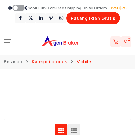
Loncat
Sabtu, 8:20 am
Free Shipping On All Orders
Over $75
ke
Pasang Iklan Gratis
konten
0
Beranda
Kategori produk
Mobile