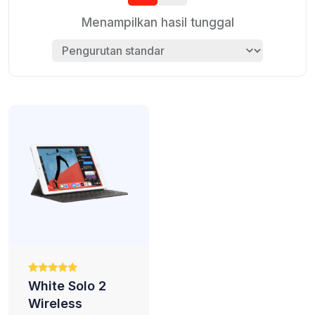
Menampilkan hasil tunggal
Peringkat
2
White Solo 2
4.65
dari 5
Wireless
berdasark